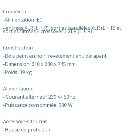
Connexion:
-Alimentation IEC
–
entrées XLR (L + R), sorties parallèles XLR (L + R) et
sorties filtrées « crossover » XLR (L + R)
Construction:
-Bois peint en noir, revêtement anti dérapant
-Dimension: 610 x 680 x 745 mm
-Poids: 39 kg
Alimentation:
–
Courant alternatif 230 V/ 50Hz
-Puissance consommée: 980 W
Accessoires fournis:
-House de protection