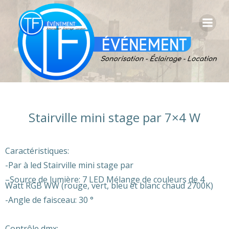
Aller
au
contenu
Stairville mini stage par 7×4 W
Caractéristiques:
-Par à led Stairville mini stage par
–
Source de lumière: 7 LED Mélange de couleurs de 4
Watt RGB WW (rouge, vert, bleu et blanc chaud 2700K)
-Angle de faisceau: 30 °
Contrôle dmx: