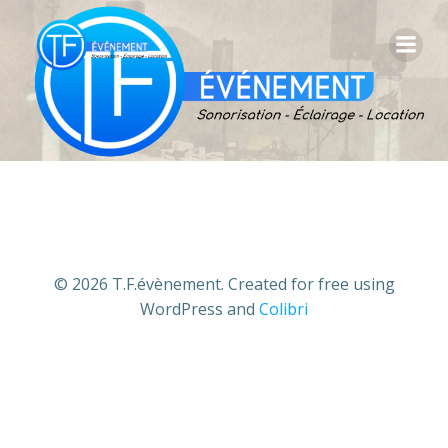
Aller
au
contenu
© 2026 T.F.évènement. Created for free using
WordPress and
Colibri